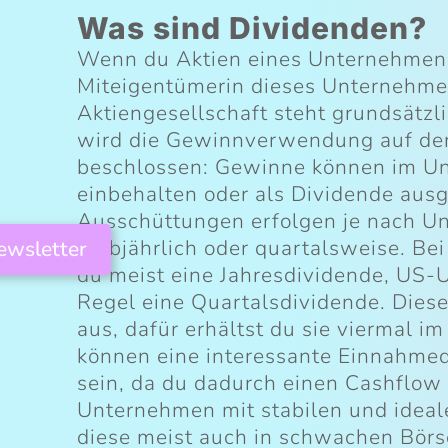
Was sind Dividenden?
Wenn du Aktien eines Unternehmens 
Miteigentümerin dieses Unternehme
Aktiengesellschaft steht grundsätzl
wird die Gewinnverwendung auf d
beschlossen: Gewinne können im Un
einbehalten oder als Dividende aus
Ausschüttungen erfolgen je nach Un
halbjährlich oder quartalsweise. B
ewsletter
du meist eine Jahresdividende, US-
Regel eine Quartalsdividende. Diese 
aus, dafür erhältst du sie viermal i
können eine interessante Einnahme
sein, da du dadurch einen Cashflow
Unternehmen mit stabilen und idea
diese meist auch in schwachen Bör