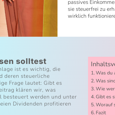
passives Einkommen 
sie steuerfrei zu er
wirklich funktionier
sen solltest
Inhaltsv
lage ist es wichtig, die
Was du a
 deren steuerliche
Was sind
ge Frage lautet: Gibt es
Wie werd
eitrag klären wir, was
el besteuert werden und unter
Gibt es 
ien Dividenden profitieren
Worauf s
Fazit